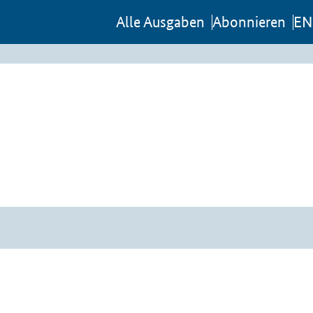
Al­le Aus­ga­ben
Abon­nie­ren
EN