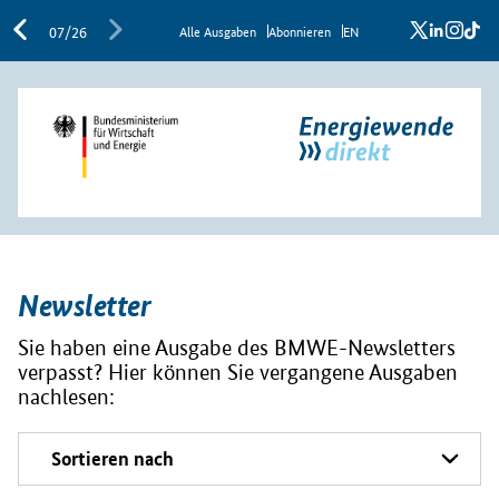
x
linkedi
inst
ti
07/26
Al­le Aus­ga­ben
Abon­nie­ren
EN
Newsletter
Sie haben eine Ausgabe des BMWE-Newsletters
verpasst? Hier können Sie vergangene Ausgaben
nachlesen: