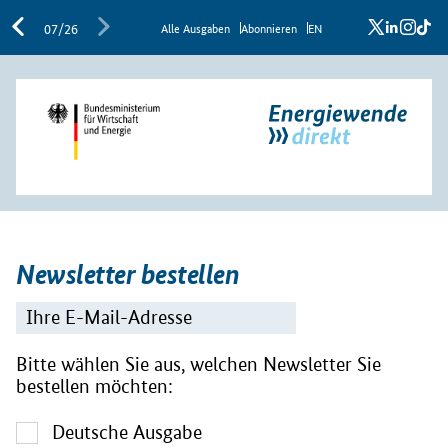
x
linkedi
inst
ti
07/26
Al­le Aus­ga­ben
Abon­nie­ren
EN
Newsletter bestellen
Bitte wählen Sie aus, welchen Newsletter Sie
bestellen möchten:
Deutsche Ausgabe