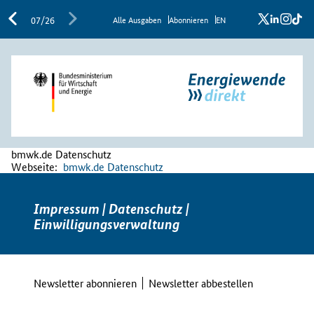
x
linkedi
inst
ti
07/26
Al­le Aus­ga­ben
Abon­nie­ren
EN
bmwk.de Datenschutz
Webseite:
bmwk.de Datenschutz
Impressum
|
Datenschutz
|
Einwilligungsverwaltung
Newsletter abonnieren
Newsletter abbestellen