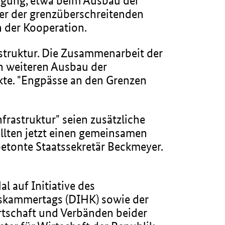
rgung, etwa beim Ausbau der
der der grenzüberschreitenden
n der Kooperation.
struktur. Die Zusammenarbeit der
en weiteren Ausbau der
kte. "Engpässe an den Grenzen
nfrastruktur" seien zusätzliche
ollten jetzt einen gemeinsamen
etonte Staatssekretär Beckmeyer.
l auf Initiative des
lskammertags (DIHK) sowie der
irtschaft und Verbänden beider