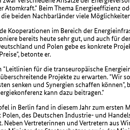
 zwar verschiedene Ansätze der Energieverso
er Atomkraft." Beim Thema Energieeffizienz o
r die beiden Nachbarländer viele Möglichkeite
de Kooperationen im Bereich der Energieinfra
niere bereits heute sehr gut, und auch für d
eutschland und Polen gebe es konkrete Proje
Preise", betonte er.
 "Leitlinien für die transeuropäische Energiei
züberschreitende Projekte zu erwarten. "Wir s
sten senken und Synergien schaffen können", b
ergiekonferenz kann dazu beitragen."
el in Berlin fand in diesem Jahr zum ersten Ma
k Polen, des Deutschen Industrie- und Hande
t. Neben Vertreterinnen und Vertretern aus W