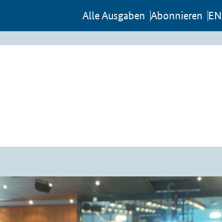
Al­le Aus­ga­ben
Abon­nie­ren
EN