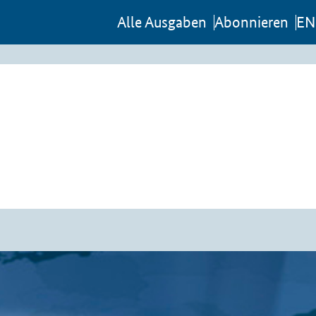
Al­le Aus­ga­ben
Abon­nie­ren
EN