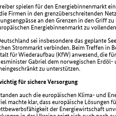
eiber spielen für den Energiebinnenmarkt ein
ss die Firmen in den grenzüberschreitenden Net
gungsengpässe an den Grenzen in den Griff zu
uropäischen Energiebinnenmarkt zu vollenden
eutschland sei insbesondere das geplante Seek
en Strommarkt verbinden. Beim Treffen in Be
stalt für Wiederaufbau (KfW) anwesend, die für
ndesminister Gabriel dem norwegischen Erdöl- 
neingeschränkt zu unterstützen.
ichtig für sichere Versorgung
anden auch die europäischen Klima- und Ener
iel machte klar, dass europäische Lösungen fü
ttbewerbsfähigkeit der Energiewirtschaft unve
lungen in der Ukraine zeigt sich auch nach auß