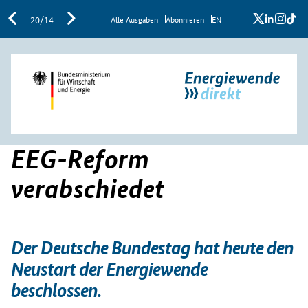
x
linkedi
inst
ti
20/14
Al­le Aus­ga­ben
Abon­nie­ren
EN
EEG-Reform
verabschiedet
Der Deutsche Bundestag hat heute den
Neustart der Energiewende
beschlossen.