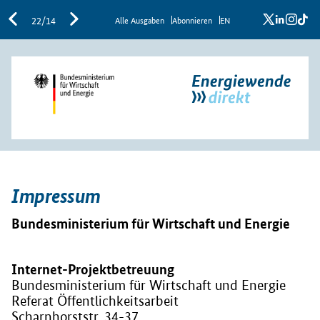
x
linkedi
inst
ti
22/14
Al­le Aus­ga­ben
Abon­nie­ren
EN
Impressum
Bundesministerium für Wirtschaft und Energie
Internet-Projektbetreuung
Bundesministerium für Wirtschaft und Energie
Referat Öffentlichkeitsarbeit
Scharnhorststr. 34-37