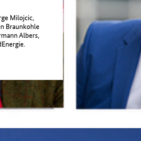
ge Milojcic,
en Braunkohle
rmann Albers,
Energie.