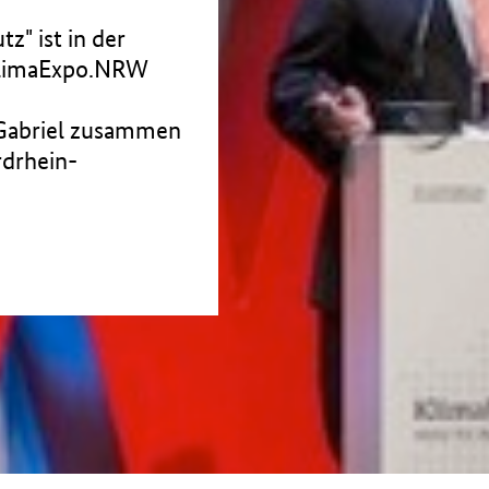
z" ist in der
 KlimaExpo.NRW
 Gabriel zusammen
rdrhein-