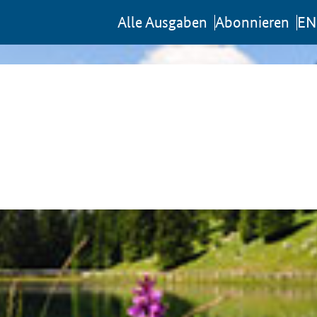
Al­le Aus­ga­ben
Abon­nie­ren
EN