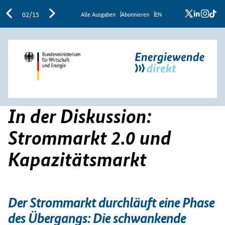
x
linkedi
inst
ti
02/15
Al­le Aus­ga­ben
Abon­nie­ren
EN
In der Diskussion:
Strommarkt 2.0 und
Kapazitätsmarkt
Der Strommarkt durchläuft eine Phase
des Übergangs: Die schwankende