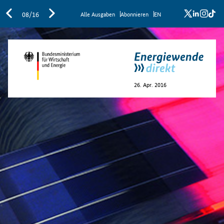
x
linkedi
inst
ti
08/16
Al­le Aus­ga­ben
Abon­nie­ren
EN
26. Apr. 2016