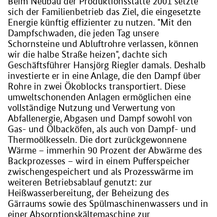
Beim Neubau der Produktionsstätte 2001 setzte
sich der Familienbetrieb das Ziel, die eingesetzte
Energie künftig effizienter zu nutzen. "Mit den
Dampfschwaden, die jeden Tag unsere
Schornsteine und Abluftrohre verlassen, können
wir die halbe Straße heizen", dachte sich
Geschäftsführer Hansjörg Riegler damals. Deshalb
investierte er in eine Anlage, die den Dampf über
Rohre in zwei Ökoblocks transportiert. Diese
umweltschonenden Anlagen ermöglichen eine
vollständige Nutzung und Verwertung von
Abfallenergie, Abgasen und Dampf sowohl von
Gas- und Ölbacköfen, als auch von Dampf- und
Thermoölkesseln. Die dort zurückgewonnene
Wärme – immerhin 90 Prozent der Abwärme des
Backprozesses – wird in einem Pufferspeicher
zwischengespeichert und als Prozesswärme im
weiteren Betriebsablauf genutzt: zur
Heißwasserbereitung, der Beheizung des
Gärraums sowie des Spülmaschinenwassers und in
einer Absorptionskältemaschine zur