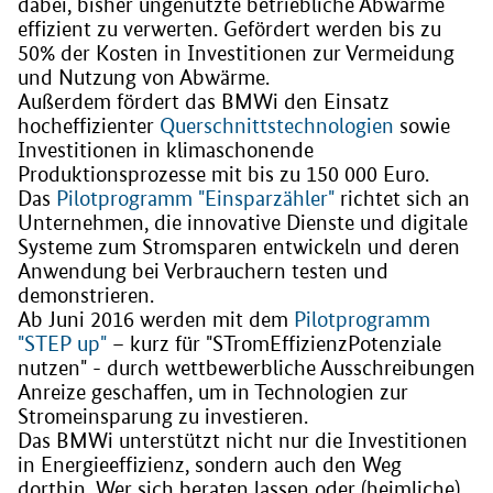
dabei, bisher ungenutzte betriebliche Abwärme
effizient zu verwerten. Gefördert werden bis zu
50% der Kosten in Investitionen zur Vermeidung
und Nutzung von Abwärme.
Außerdem fördert das BMWi den Einsatz
hocheffizienter
Querschnittstechnologien
sowie
Investitionen in klimaschonende
Produktionsprozesse mit bis zu 150 000 Euro.
Das
Pilotprogramm "Einsparzähler"
richtet sich an
Unternehmen, die innovative Dienste und digitale
Systeme zum Stromsparen entwickeln und deren
Anwendung bei Verbrauchern testen und
demonstrieren.
Ab Juni 2016 werden mit dem
Pilotprogramm
"STEP up"
– kurz für "STromEffizienzPotenziale
nutzen" - durch wettbewerbliche Ausschreibungen
Anreize geschaffen, um in Technologien zur
Stromeinsparung zu investieren.
Das BMWi unterstützt nicht nur die Investitionen
in Energieeffizienz, sondern auch den Weg
dorthin. Wer sich beraten lassen oder (heimliche)