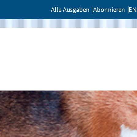
Al­le Aus­ga­ben
Abon­nie­ren
EN