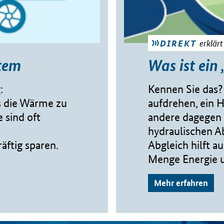
erklärt
DIREKT
stem
Was ist ein
:
Kennen Sie das? 
s die Wärme zu
aufdrehen, ein 
e sind oft
andere dagegen z
hydraulischen A
äftig sparen.
Abgleich hilft a
Menge Energie u
Mehr erfahren