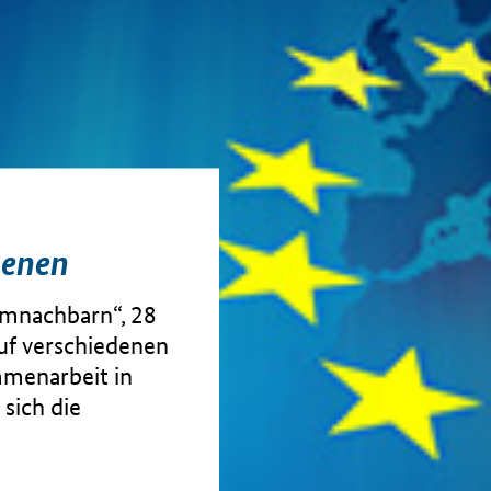
benen
omnachbarn“, 28
uf verschiedenen
mmenarbeit in
 sich die