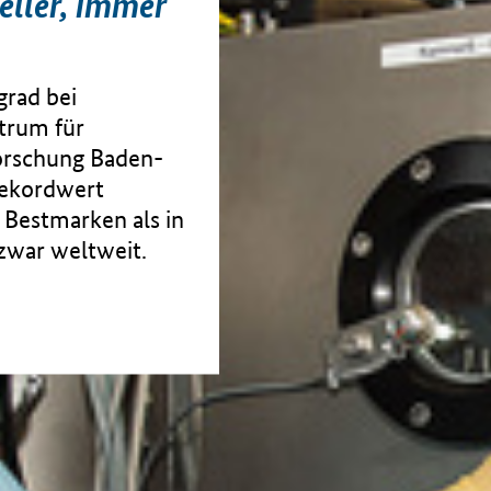
eller, immer
grad bei
trum für
orschung Baden-
ekordwert
 Bestmarken als in
zwar weltweit.