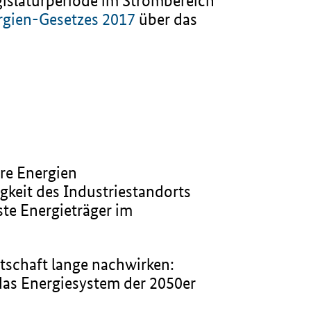
gislaturperiode im Strombereich
rgien-Gesetzes 2017
über das
are Energien
keit des Industriestandorts
ste Energieträger im
rtschaft lange nachwirken:
das Energiesystem der 2050er