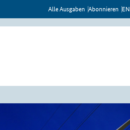
Al­le Aus­ga­ben
Abon­nie­ren
EN