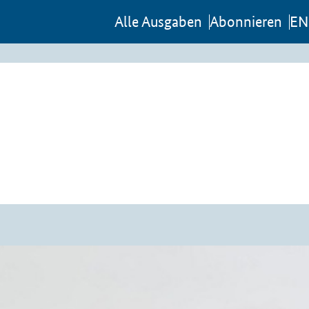
Al­le Aus­ga­ben
Abon­nie­ren
EN