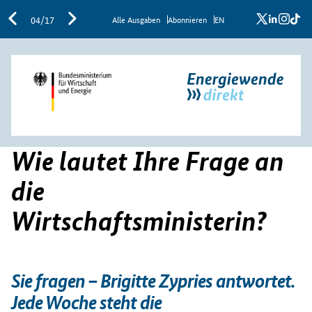
x
linkedi
inst
ti
04/17
Al­le Aus­ga­ben
Abon­nie­ren
EN
Wie lautet Ihre Frage an
die
Wirtschaftsministerin?
Sie fragen – Brigitte Zypries antwortet.
Jede Woche steht die