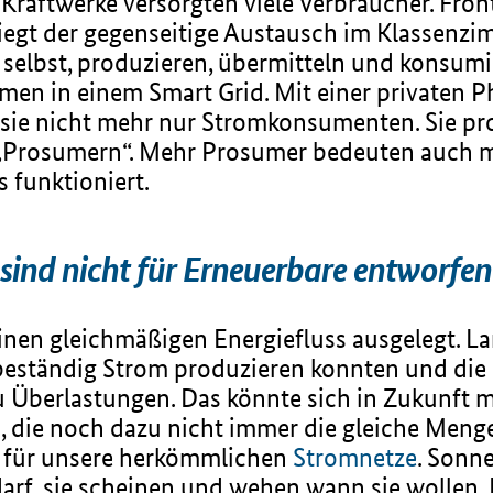
Kraftwerke versorgten viele Verbraucher. Front
liegt der gegenseitige Austausch im Klassenzim
 selbst, produzieren, übermitteln und konsumi
en in einem Smart Grid. Mit einer privaten 
 sie nicht mehr nur Stromkonsumenten. Sie pr
„Prosumern“. Mehr Prosumer bedeuten auch 
 funktioniert.
ind nicht für Erneuerbare entworfen
einen gleichmäßigen Energiefluss ausgelegt. L
beständig Strom produzieren konnten und die
 Überlastungen. Das könnte sich in Zukunft 
 die noch dazu nicht immer die gleiche Menge 
g für unsere herkömmlichen
Stromnetze
. Sonn
rf, sie scheinen und wehen wann sie wollen. 