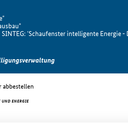
e"
ausbau"
NTEG: 'Schaufenster intelligente Energie - D
lligungsverwaltung
 abbestellen
 UND ENERGIE