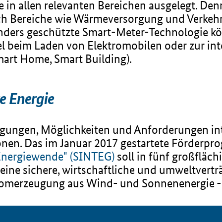
e in allen relevanten Bereichen ausgelegt. De
ch Bereiche wie Wärmeversorgung und Verkehr
onders geschützte Smart-Meter-Technologie k
l beim Laden von Elektromobilen oder zur int
art Home, Smart Building).
te Energie
ungen, Möglichkeiten und Anforderungen intel
onen. Das im Januar 2017 gestartete Förderp
 Energiewende" (SINTEG)
soll in fünf großfläc
ine sichere, wirtschaftliche und umweltvertr
tromerzeugung aus Wind- und Sonnenenergie -