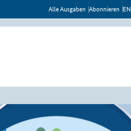
Al­le Aus­ga­ben
Abon­nie­ren
EN