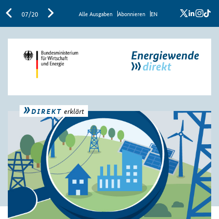
x
linkedi
inst
ti
07/20
Al­le Aus­ga­ben
Abon­nie­ren
EN
DIREKT
erklärt