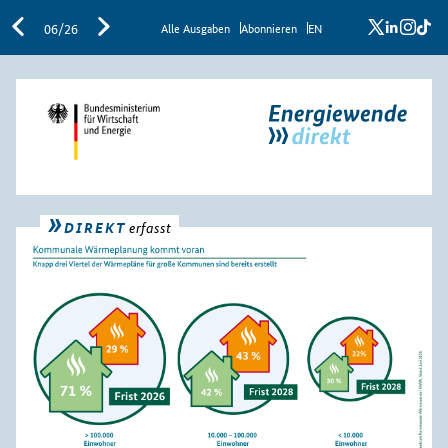
x
linkedi
inst
ti
06/26
Al­le Aus­ga­ben
Abon­nie­ren
EN
DIREKT
erfasst