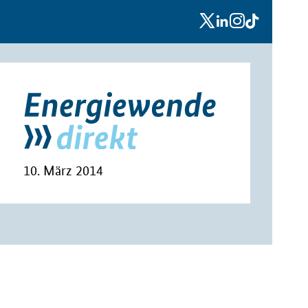
x
linkedin
instagram
tiktok
10. März 2014