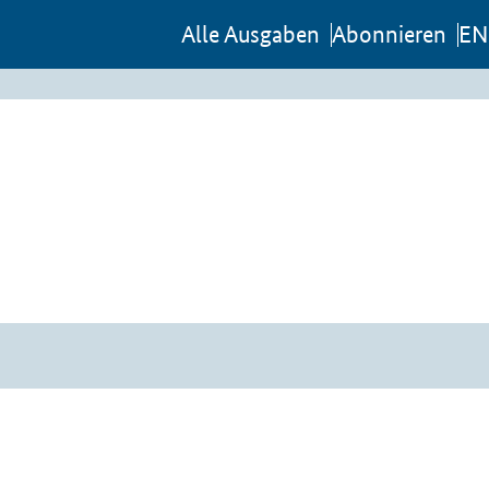
Al­le Aus­ga­ben
Abon­nie­ren
EN