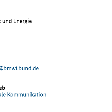
t und Energie
e@bmwi.bund.de
ieb
gitale Kommunikation