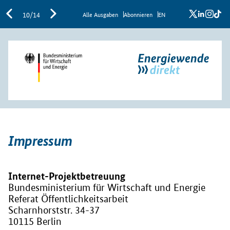
x
linkedi
inst
ti
10/14
Al­le Aus­ga­ben
Abon­nie­ren
EN
Impressum
Internet-Projektbetreuung
Bundesministerium für Wirtschaft und Energie
Referat Öffentlichkeitsarbeit
Scharnhorststr. 34-37
10115 Berlin