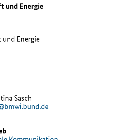
t und Energie
t und Energie
stina Sasch
e@bmwi.bund.de
ieb
gitale Kommunikation