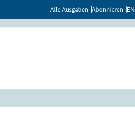
Al­le Aus­ga­ben
Abon­nie­ren
EN