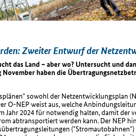
rden: Zweiter Entwurf der Netzent
cht das Land – aber wo? Untersucht und dann
g November haben die Übertragungsnetzbetr
.
splänen" sowohl der Netzentwicklungsplan (N
er O-NEP weist aus, welche Anbindungsleitu
m Jahr 2024 für notwendig halten, damit der 
trom abtransportiert werden kann. Der NEP hi
bertragungsleitungen ("Stromautobahnen") au