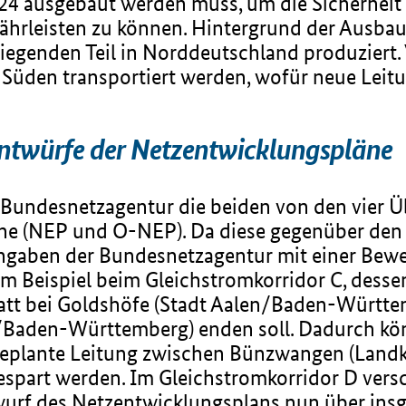
24 ausgebaut werden muss, um die Sicherheit
hrleisten zu können. Hintergrund der Ausbaup
genden Teil in Norddeutschland produziert. 
Süden transportiert werden, wofür neue Lei
ntwürfe der Netzentwicklungspläne
e Bundesnetzagentur die beiden von den vier 
ne (NEP und O-NEP). Da diese gegenüber den 
ngaben der Bundesnetzagentur mit einer Bewe
um Beispiel beim Gleichstromkorridor C, des
 statt bei Goldshöfe (Stadt Aalen/Baden-Wür
/Baden-Württemberg) enden soll. Dadurch kön
geplante Leitung zwischen Bünzwangen (Land
spart werden. Im Gleichstromkorridor D versc
wurf des Netzentwicklungsplans nun über ins