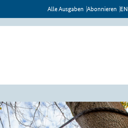
Al­le Aus­ga­ben
Abon­nie­ren
EN