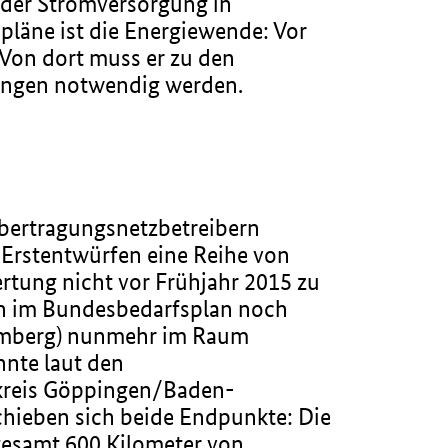
 der Stromversorgung in
läne ist die Energiewende: Vor
Von dort muss er zu den
tungen notwendig werden.
Übertragungsnetzbetreibern
Erstentwürfen eine Reihe von
rtung nicht vor Frühjahr 2015 zu
sen im Bundesbedarfsplan noch
ttemberg) nunmehr im Raum
nte laut den
kreis Göppingen/Baden-
hieben sich beide Endpunkte: Die
gesamt 600 Kilometer von