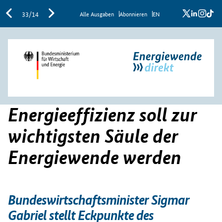
x
linkedi
inst
ti
33/14
Al­le Aus­ga­ben
Abon­nie­ren
EN
Energieeffizienz soll zur
wichtigsten Säule der
Energiewende werden
Bundeswirtschaftsminister Sigmar
Gabriel stellt Eckpunkte des