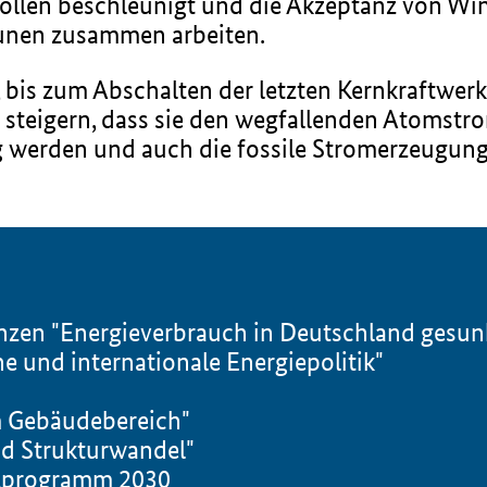
ollen beschleunigt und die Akzeptanz von Wi
nen zusammen arbeiten.
, bis zum Abschalten der letzten Kernkraftwe
u steigern, dass sie den wegfallenden Atomstr
werden und auch die fossile Stromerzeugun
anzen "Energieverbrauch in Deutschland gesu
und internationale Energiepolitik"
m Gebäudebereich"
d Strukturwandel"
zprogramm 2030