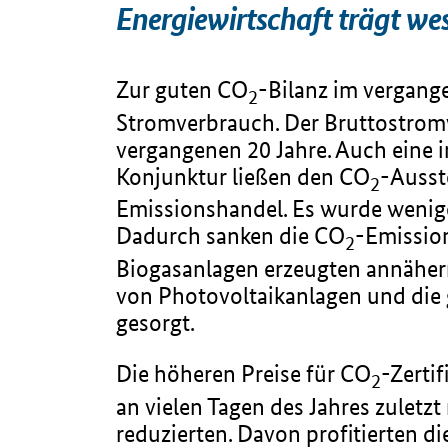
Energiewirtschaft trägt w
Zur guten CO
-Bilanz im vergang
2
Stromverbrauch. Der Bruttostromv
vergangenen 20 Jahre. Auch eine i
Konjunktur ließen den CO
-Ausst
2
Emissionshandel. Es wurde wenige
Dadurch sanken die CO
-Emission
2
Biogasanlagen erzeugten annähern
von Photovoltaikanlagen und die
gesorgt.
Die höheren Preise für CO
-Zerti
2
an vielen Tagen des Jahres zulet
reduzierten. Davon profitierten d