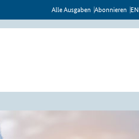
Al­le Aus­ga­ben
Abon­nie­ren
EN