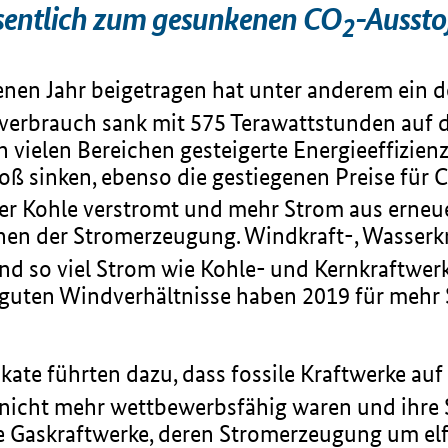
esentlich zum gesunkenen CO
-Aussto
2
enen Jahr beigetragen hat unter anderem ein 
erbrauch sank mit 575 Terawattstunden auf d
n vielen Bereichen gesteigerte Energieeffizien
oß sinken, ebenso die gestiegenen Preise für 
r Kohle verstromt und mehr Strom aus erneue
en der Stromerzeugung. Windkraft-, Wasserkr
d so viel Strom wie Kohle- und Kernkraftwer
 guten Windverhältnisse haben 2019 für mehr
fikate führten dazu, dass fossile Kraftwerke au
zt nicht mehr wettbewerbsfähig waren und ihr
ie Gaskraftwerke, deren Stromerzeugung um elf 