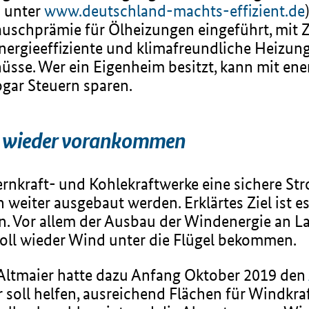
n unter
www.deutschland-machts-effizient.de
uschprämie für Ölheizungen eingeführt, mit Z
energieeffiziente und klimafreundliche Heizung
chüsse. Wer ein Eigenheim besitzt, kann mit en
ar Steuern sparen.
s wieder vorankommen
nkraft- und Kohlekraftwerke eine sichere St
weiter ausgebaut werden. Erklärtes Ziel ist e
rn. Vor allem der Ausbau der Windenergie an L
soll wieder Wind unter die Flügel bekommen.
 Altmaier hatte dazu Anfang Oktober 2019 den
r soll helfen, ausreichend Flächen für Windkr