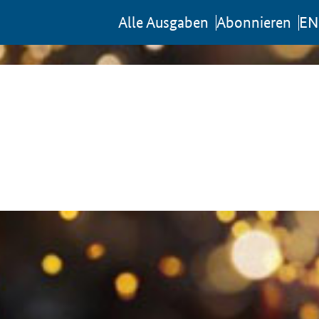
Al­le Aus­ga­ben
Abon­nie­ren
EN