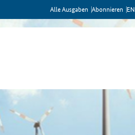
Al­le Aus­ga­ben
Abon­nie­ren
EN