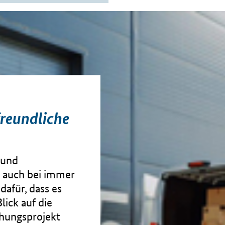
reundliche
 und
 auch bei immer
afür, dass es
lick auf die
hungsprojekt