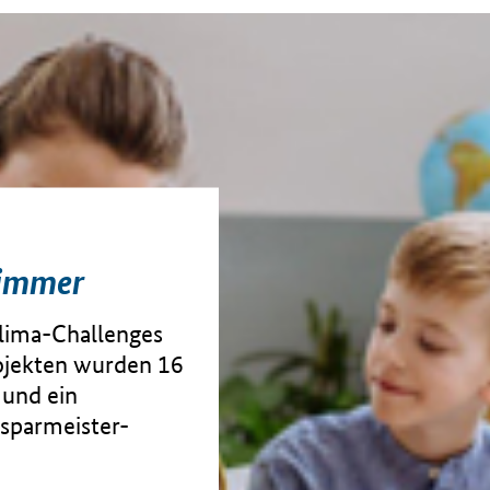
zimmer
Klima-Challenges
ojekten wurden 16
 und ein
esparmeister-