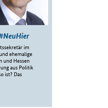
 #NeuHier
tssekretär im
und ehemalige
in und Hessen
rung aus Politik
o ist? Das