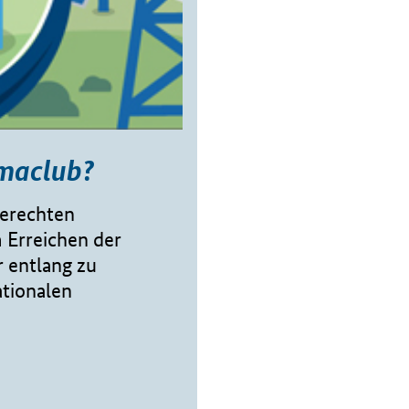
imaclub?
gerechten
 Erreichen der
r entlang zu
ationalen