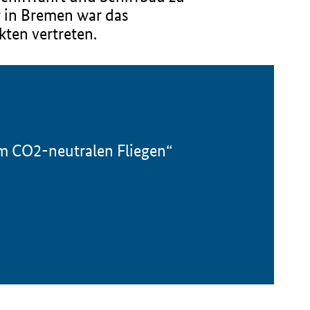
r
in Bremen war das
en vertreten.
m CO2-neutralen Fliegen“