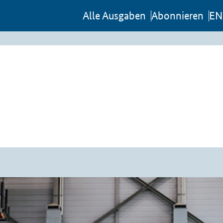
Al­le Aus­ga­ben
Abon­nie­ren
EN