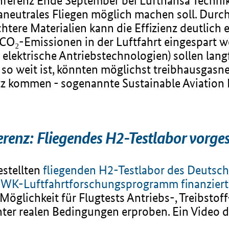
onferenz Ende September bei Lufthansa Techni
neutrales Fliegen möglich machen soll. Durch
chtere Materialien kann die Effizienz deutlich
 CO₂-Emissionen in der Luftfahrt eingespart w
elektrische Antriebstechnologien) sollen langf
 so weit ist, könnten möglichst treibhausgasne
z kommen - sogenannte Sustainable Aviation 
renz: Fliegendes H2-Testlabor vorges
estellten
fliegenden H2-Testlabor des Deutsch
MWK-Luftfahrtforschungsprogramm finanzier
glichkeit für Flugtests Antriebs-, Treibstof
nter realen Bedingungen erproben. Ein Video 