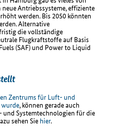
k in Hamburg gab es vieles von
 neue Antriebssysteme, effiziente
 erhöht werden. Bis 2050 könnten
erden. Alternative
ristig die vollständige
utrale Flugkraftstoffe auf Basis
Fuels (SAF) und Power to Liquid
tellt
en Zentrums für Luft- und
t wurde
, können gerade auch
f- und Systemtechnologien für die
dazu sehen Sie
hier
.