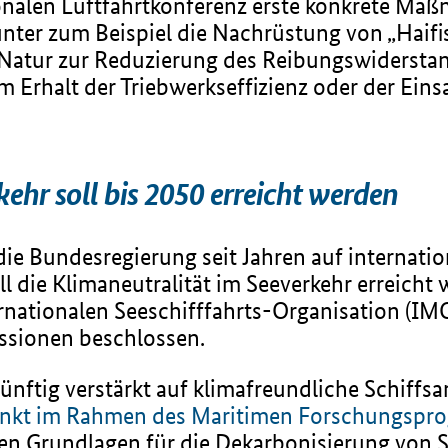
onalen Luftfahrtkonferenz erste konkrete Ma
ter zum Beispiel die Nachrüstung von „Haifis
 Natur zur Reduzierung des Reibungswidersta
 Erhalt der Triebwerkseffizienz oder der Eins
ehr soll bis 2050 erreicht werden
 die Bundesregierung seit Jahren auf internati
l die Klimaneutralität im Seeverkehr erreicht w
ationalen Seeschifffahrts-Organisation (IMO)
ssionen beschlossen.
ftig verstärkt auf klimafreundliche Schiffsan
unkt im Rahmen des Maritimen Forschungsp
hen Grundlagen für die Dekarbonisierung von S