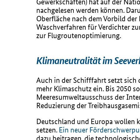
Gewerkschaften) hat auf der Nati
nachgelesen werden können. Darun
Oberfläche nach dem Vorbild der
Waschverfahren für Verdichter zum
zur Flugroutenoptimierung.
Klimaneutralität im Seeverk
Auch in der Schifffahrt setzt sich
mehr Klimaschutz ein. Bis 2050 sol
Meeresumweltausschuss der Intern
Reduzierung der Treibhausgasemi
Deutschland und Europa wollen kün
setzen.
Ein neuer Förderschwerp
dazu beitragen, die technologisc