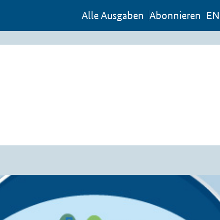
Al­le Aus­ga­ben
Abon­nie­ren
EN