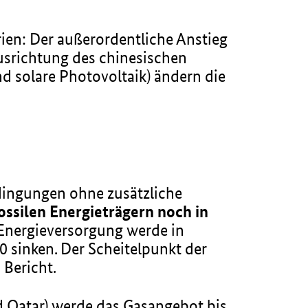
ien: Der außerordentliche Anstieg
usrichtung des chinesischen
d solare Photovoltaik) ändern die
edingungen ohne zusätzliche
ossilen Energieträgern noch in
n Energieversorgung werde in
0 sinken. Der Scheitelpunkt der
 Bericht.
d Qatar) werde das Gasangebot bis