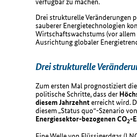
verfügbar zu machen.
Drei strukturelle Veränderungen 
sauberer Energietechnologien ko
Wirtschaftswachstums (vor allem 
Ausrichtung globaler Energietren
Drei strukturelle Verände
Zum ersten Mal prognostiziert di
politische Schritte, dass der
Höchs
diesem Jahrzehnt
erreicht wird. 
diesem „Status quo“-Szenario von 
Energiesektor-bezogenen CO
-E
2
Eine Welle von Flüssigerdgas (LN