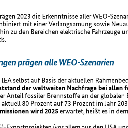
prägen 2023 die Erkenntnisse aller WEO-Szenar
mbiniert mit einer Verlangsamung sowie Neua
hin zu den Bereichen elektrische Fahrzeuge un
ds.
rungen prägen alle WEO-Szenarien
e IEA selbst auf Basis der aktuellen Rahmenb
tstand der weltweiten Nachfrage bei allen f
Der Anteil fossiler Brennstoffe an der globale
aktuell 80 Prozent auf 73 Prozent im Jahr 203
missionen wird 2025
erwartet, heißt es in dem
G)-Exportprojekten (vor allem aus den USA un