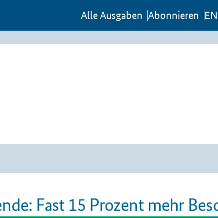
Al­le Aus­ga­ben
Abon­nie­ren
EN