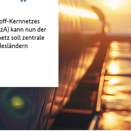
off-Kernnetzes
zA) kann nun der
tz soll zentrale
desländern