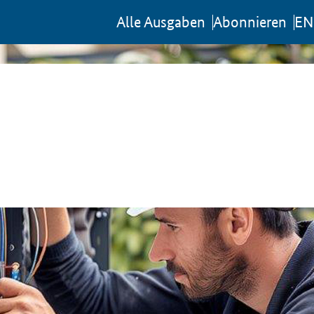
Al­le Aus­ga­ben
Abon­nie­ren
EN