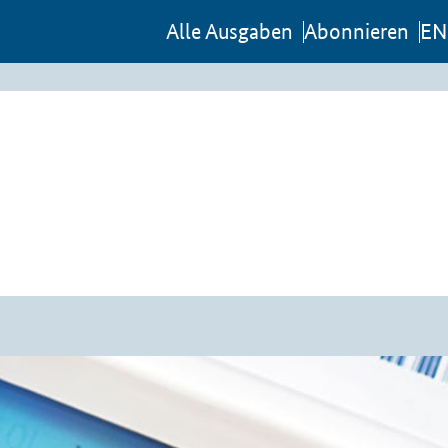
Al­le Aus­ga­ben
Abon­nie­ren
EN