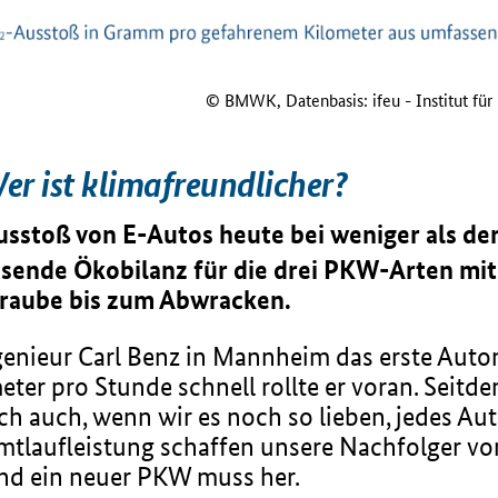
© BMWK, Datenbasis: ifeu - Institut f
Wer ist klimafreundlicher?
usstoß von E-Autos heute bei weniger als der
ssende Ökobilanz für die drei PKW-Arten mit
hraube bis zum Abwracken.
genieur Carl Benz in Mannheim das erste Aut
er pro Stunde schnell rollte er voran. Seitd
 auch, wenn wir es noch so lieben, jedes Aut
mtlaufleistung schaffen unsere Nachfolger vo
und ein neuer PKW muss her.