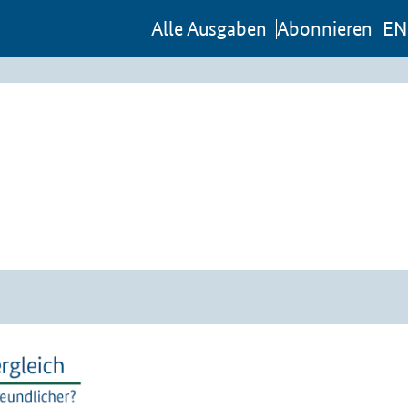
Al­le Aus­ga­ben
Abon­nie­ren
EN