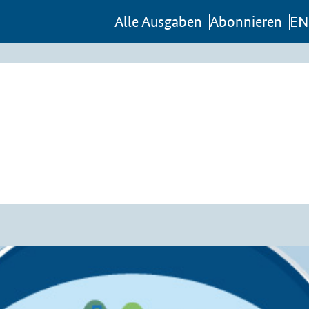
Al­le Aus­ga­ben
Abon­nie­ren
EN