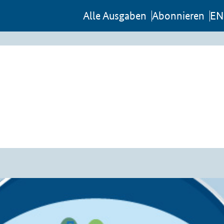
Al­le Aus­ga­ben
Abon­nie­ren
EN