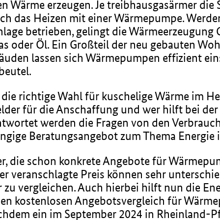
nden Wärme erzeugen. Je treibhausgasärmer die
 auch das Heizen mit einer Wärmepumpe. Werd
nlage betrieben, gelingt die Wärmeerzeugung
Gas oder Öl. Ein Großteil der neu gebauten Wo
äuden lassen sich Wärmepumpen effizient einse
beutel.
e richtige Wahl für kuschelige Wärme im Her
rgelder für die Anschaffung und wer hilft bei 
ntwortet werden die Fragen von den Verbrauch
hängige Beratungsangebot zum Thema Energie 
r, die schon konkrete Angebote für Wärmepum
 veranschlagte Preis können sehr unterschiedl
 zu vergleichen. Auch hierbei hilft nun die En
inen kostenlosen Angebotsvergleich für Wärme
hdem ein im September 2024 in Rheinland-Pfal