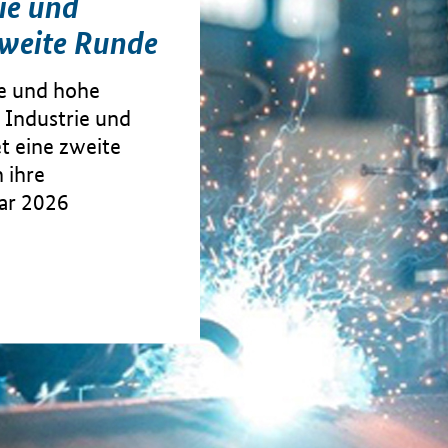
ie und
zweite Runde
te und hohe
 Industrie und
et eine zweite
 ihre
uar 2026