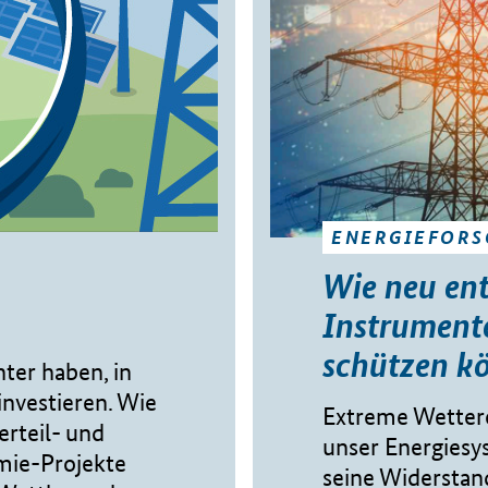
ENERGIEFOR
Wie neu ent
Instrument
schützen k
ter haben, in
nvestieren. Wie
Extreme Wettere
rteil- und
unser Energies
mie-Projekte
seine Widerstand