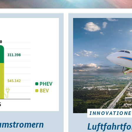
INNOVATION
rumstromern
Luftfahrtf