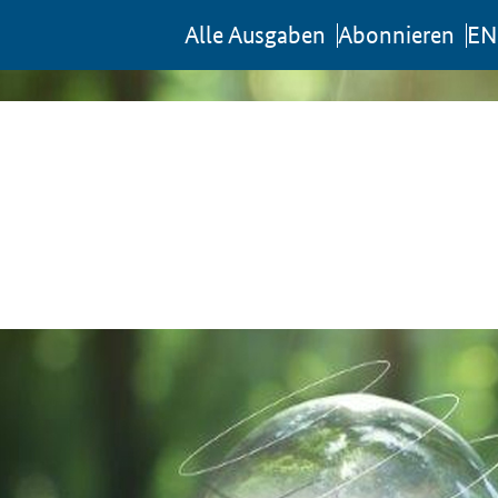
Al­le Aus­ga­ben
Abon­nie­ren
EN