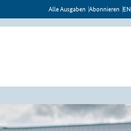
Al­le Aus­ga­ben
Abon­nie­ren
EN