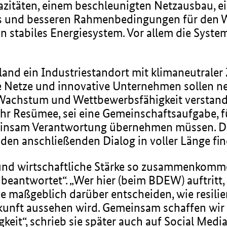
itäten, einem beschleunigten Netzausbau, ein
 und besseren Rahmenbedingungen für den Wa
in stabiles Energiesystem. Vor allem die Syst
and ein Industriestandort mit klimaneutraler 
te Netze und innovative Unternehmen sollen 
 Wachstum und Wettbewerbsfähigkeit verstand
 Resümee, sei eine Gemeinschaftsaufgabe, für 
einsam Verantwortung übernehmen müssen. Di
den anschließenden Dialog in voller Länge fi
und wirtschaftliche Stärke so zusammenkommen
 beantwortet“. „Wer hier (beim BDEW) auftritt,
ie maßgeblich darüber entscheiden, wie resili
kunft aussehen wird. Gemeinsam schaffen wir
eit“, schrieb sie später auch auf Social Media